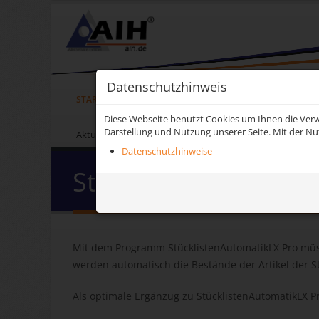
Datenschutzhinweis
STARTSEITE
UNTERNEHMEN
LEXWARE
LEXW
Diese Webseite benutzt Cookies um Ihnen die Verw
Darstellung und Nutzung unserer Seite. Mit der Nu
Aktuelle Seite:
Startseite
LEXWARE TOOLS
Weiter
Datenschutzhinweise
StücklistenAutomati
Mit dem Programm StücklistenAutomatikLX Pro müss
werden automatisch die Bestände der Artikel der S
Als optimale Ergänzug zu StücklistenAutomatikLX Pr