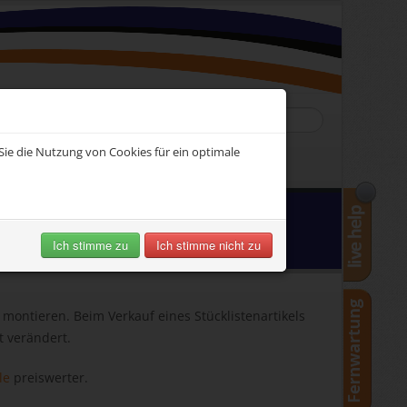
Suchen
...
ie die Nutzung von Cookies für ein optimale
Ich stimme zu
Ich stimme nicht zu
ontieren. Beim Verkauf eines Stücklistenartikels
t verändert.
le
preiswerter.