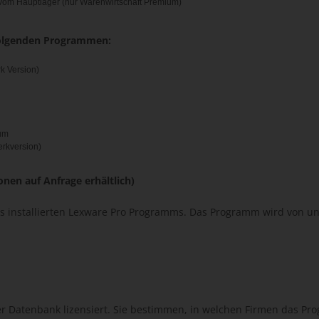
 vom Hauptlager (nur Warenwirtschaft Premium)
folgenden Programmen:
k Version)
um
erkversion)
onen auf Anfrage erhältlich)
installierten Lexware Pro Programms. Das Programm wird von uns
 Datenbank lizensiert. Sie bestimmen, in welchen Firmen das Prog