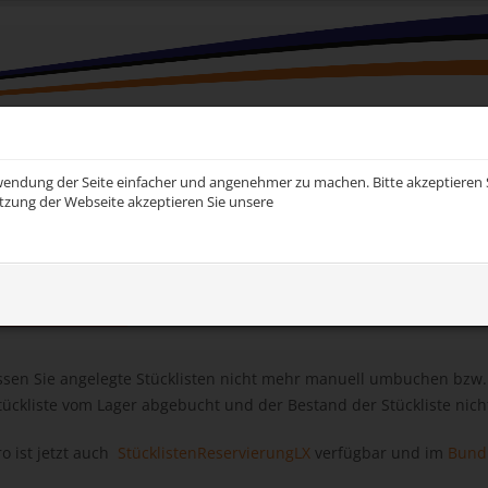
ARE VOR ORT
LEXWARE TOOLS
HAUFE
KONTAKT
EXTRA
endung der Seite einfacher und angenehmer zu machen. Bitte akzeptieren S
tzung der Webseite akzeptieren Sie unsere
e Tools
StücklistenAutomatikLX Pro
kLX Pro
en Sie angelegte Stücklisten nicht mehr manuell umbuchen bzw. m
tückliste vom Lager abgebucht und der Bestand der Stückliste nich
o ist jetzt auch
StücklistenReservierungLX
verfügbar und im
Bund