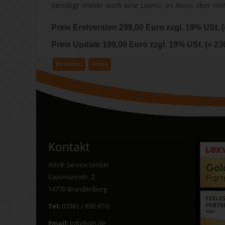
benötigt immer auch eine Lizenz, es muss aber nich
Preis Erstversion 299,00 Euro zzgl. 19% USt. 
Preis Update 199,00 Euro zzgl. 19% USt. (= 23
Bestellen
Video
Kontakt
AIH® Service GmbH
Caasmannstr. 2
14770 Brandenburg
Tel:
03381 / 890 97-0
Email:
info@aih.de